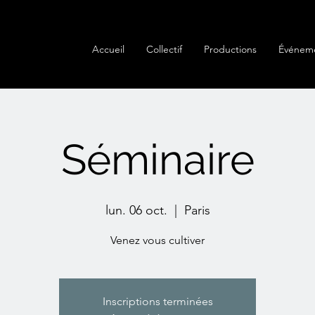
Accueil
Collectif
Productions
Événem
Séminaire
lun. 06 oct.
  |  
Paris
Venez vous cultiver
Inscriptions terminées